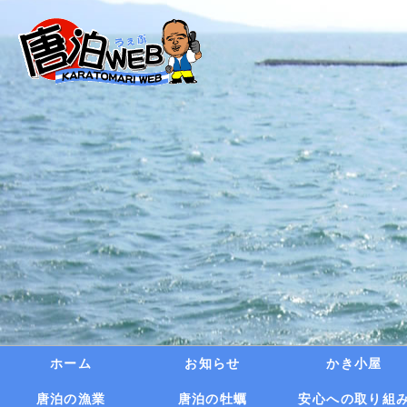
ホーム
お知らせ
かき小屋
唐泊の漁業
唐泊の牡蠣
安心への取り組